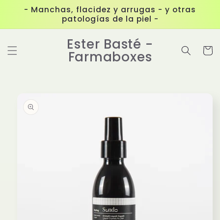
Ir
- Manchas, flacidez y arrugas - y otras
directamente
patologías de la piel -
al contenido
Ester Basté -
Carrit
Farmaboxes
Ir
directamente
a la
información
del producto