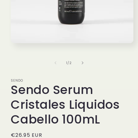
Abrir
elemento
multimedia
1
de
1
/
2
en
una
ventana
modal
SENDO
Sendo Serum
Cristales Liquidos
Cabello 100mL
Precio
€26.95 EUR