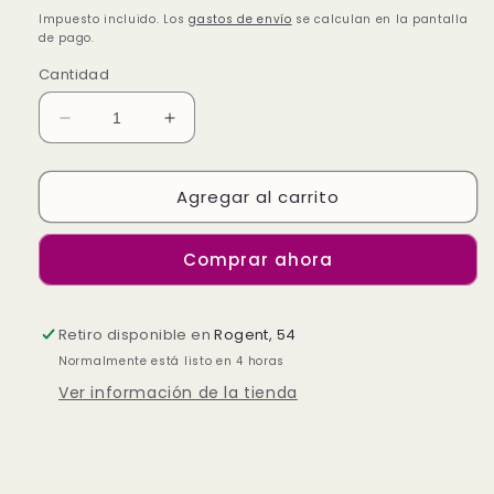
habitual
Impuesto incluido. Los
gastos de envío
se calculan en la pantalla
de pago.
Cantidad
Reducir
Aumentar
cantidad
cantidad
para
para
Agregar al carrito
Sendo
Sendo
Serum
Serum
Cristales
Cristales
Comprar ahora
Liquidos
Liquidos
Cabello
Cabello
100mL
100mL
Retiro disponible en
Rogent, 54
Normalmente está listo en 4 horas
Ver información de la tienda